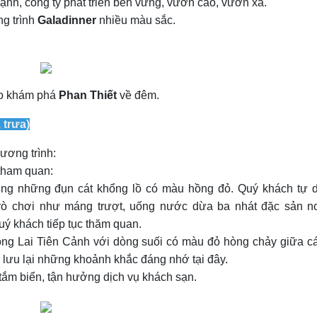
nh, công ty phát triển bền vững, vươn cao, vươn xa.
ng trình
Galadinner
nhiều màu sắc.
 do khám phá
Phan Thiết
về đêm.
 trưa)
hương trình:
tham quan:
ng những đụn cát khổng lồ có màu hồng đỏ. Quý khách tự 
trò chơi như máng trượt, uống nước dừa ba nhát đặc sản n
Quý khách tiếp tục thăm quan.
ng Lai Tiên Cảnh với dòng suối có màu đỏ hòng chảy giữa c
à lưu lại những khoảnh khắc đáng nhớ tại đây.
 tắm biển, tận hưởng dịch vụ khách sạn.