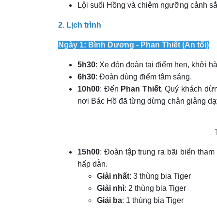
Lội suối Hồng và chiêm ngưỡng cảnh sắc
2. Lịch trình
Ngày 1: Bình Dương - Phan Thiết (Ăn tối)
5h30
: Xe đón đoàn tại điểm hẹn, khởi h
6h30
: Đoàn dùng điểm tâm sáng.
10h00
: Đến
Phan Thiết
, Quý khách dừ
nơi Bác Hồ đã từng dừng chân giảng dạy
15h00
: Đoàn tập trung ra bãi biển tha
hấp dẫn.
Giải nhất
: 3 thùng bia Tiger
Giải nhì
: 2 thùng bia Tiger
Giải ba
: 1 thùng bia Tiger