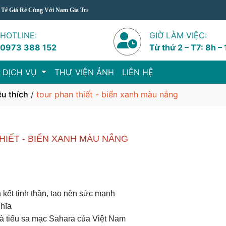
ùng Với Nam Gia Travel
HOTLINE:
GIỜ LÀM VIỆC:
0973 388 152
Từ thứ 2 – T7: 8h –
 DỊCH VỤ
THƯ VIỆN ẢNH
LIÊN HỆ
êu thích
/
tour phan thiết - biển xanh màu nắng
HIẾT - BIỂN XANH MÀU NẮNG
 kết tinh thần, tạo nên sức mạnh
ghĩa
à tiểu sa mạc Sahara của Việt Nam