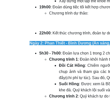
Xây dựng một tập thể khỏe mạ
19h00
: Đoàn dùng tiệc tối kết hợp chươ
Chương trình dự thảo:
22h00
: Kết thúc chương trình, đoàn tự
Ngày 2: Phan Thiết - Bình Dương (Ăn sáng,
5h30 - 7h00
: Đoàn lựa chọn 1 trong 2 c
Chương trình 1
: Đoàn khởi hành 
Đồi Cát Hồng
: Chiêm ngưỡ
chụp ảnh và tham gia các 
đây(chi phí tự túc). Sau đó, 
Suối Hồng
: Được xem là Bồ
khe đá. Quý khách lội suối v
Chương trình 2
: Quý khách tự do