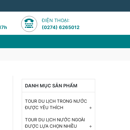
ĐIỆN THOẠI:
 17h
(0274) 6265012
DANH MỤC SẢN PHẨM
TOUR DU LỊCH TRONG NƯỚC
ĐƯỢC YÊU THÍCH
Tour Đà Nẵng - Hội An -
TOUR DU LỊCH NƯỚC NGOÀI
Huế - Quảng Bình
ĐƯỢC LỰA CHỌN NHIỀU