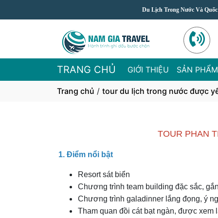
Du Lịch Trong Nước Và Quốc Tế Giá Rẻ C
TRANG CHỦ
GIỚI THIỆU
SẢN PHẨM
Trang chủ
/
tour du lịch trong nước được y
TOUR PHAN T
1. Điểm nổi bật
Resort sát biển
Chương trình team building đặc sắc, gắn
Chương trình galadinner lắng đọng, ý n
Tham quan đồi cát bạt ngàn, được xem l