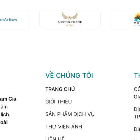
VỀ CHÚNG TÔI
T
TRANG CHỦ
CÔ
GI
Nam Gia
GIỚI THIỆU
năm
Đị
SẢN PHẨM DỊCH VỤ
lịch,
TP
goài
THƯ VIỆN ẢNH
Đi
LIÊN HỆ