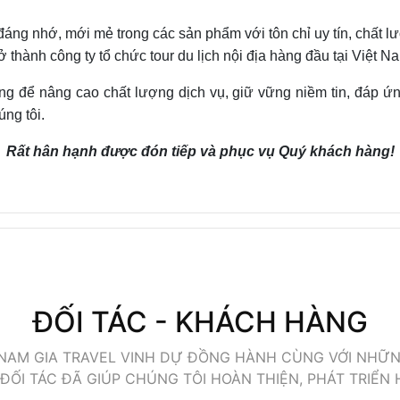
áng nhớ, mới mẻ trong các sản phẩm với tôn chỉ uy tín, chất 
 thành công ty tổ chức tour du lịch nội địa hàng đầu tại Việt N
g để nâng cao chất lượng dịch vụ, giữ vững niềm tin, đáp ứ
úng tôi.
Rất hân hạnh được đón tiếp và phục vụ Quý khách hàng!
ĐỐI TÁC - KHÁCH HÀNG
NAM GIA TRAVEL VINH DỰ ĐỒNG HÀNH CÙNG VỚI NHỮN
ỐI TÁC ĐÃ GIÚP CHÚNG TÔI HOÀN THIỆN, PHÁT TRIỂN