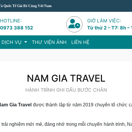
ốc Tế Giá Rẻ Cùng Với Nam Gia Travel
HOTLINE:
GIỜ LÀM VIỆC:
0973 388 152
Từ thứ 2 – T7: 8h –
 DỊCH VỤ
THƯ VIỆN ẢNH
LIÊN HỆ
NAM GIA TRAVEL
HÀNH TRÌNH GHI DẤU BƯỚC CHÂN
am Gia Travel
được thành lập từ năm 2019 chuyên tổ chức các 
trải nghiệm mới mẻ, đáng nhớ trong mỗi chuyến hành trình, Nam