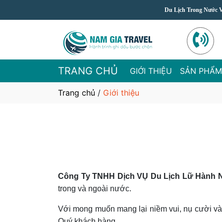
Du Lịch Trong Nước Và Qu
TRANG CHỦ
GIỚI THIỆU
SẢN PHẨM
Trang chủ
/
Giới thiệu
Công Ty TNHH Dịch VỤ Du Lịch Lữ Hành N
trong và ngoài nước.
Với mong muốn mang lại niềm vui, nụ cười và 
Quý khách hàng.