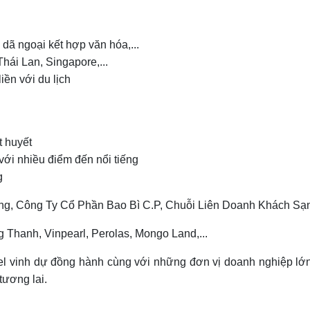
, dã ngoại kết hợp văn hóa,...
hái Lan, Singapore,...
iền với du lịch
t huyết
t với nhiều điểm đến nổi tiếng
g
ang, Công Ty Cổ Phần Bao Bì C.P, Chuỗi Liên Doanh Khách Sạ
ng Thanh, Vinpearl, Perolas, Mongo Land,...
vel vinh dự đồng hành cùng với những đơn vị doanh nghiệp lớ
tương lai.