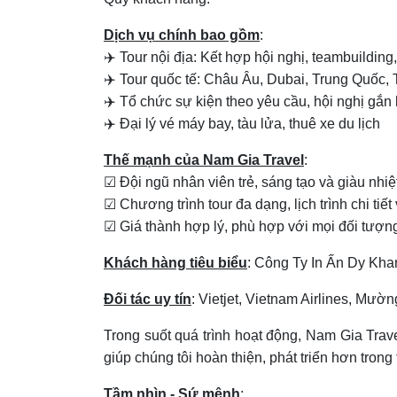
Dịch vụ chính bao gồm
:
✈️ Tour nội địa: Kết hợp hội nghị, teambuilding
✈️ Tour quốc tế: Châu Âu, Dubai, Trung Quốc, T
✈️ Tổ chức sự kiện theo yêu cầu, hội nghị gắn l
✈️ Đại lý vé máy bay, tàu lửa, thuê xe du lịch
Thế mạnh của Nam Gia Travel
:
☑ Đội ngũ nhân viên trẻ, sáng tạo và giàu nhiệ
☑ Chương trình tour đa dạng, lịch trình chi tiế
☑ Giá thành hợp lý, phù hợp với mọi đối tượn
Khách hàng tiêu biểu
: Công Ty In Ấn Dy Kh
Đối tác uy tín
: Vietjet, Vietnam Airlines, Mườ
Trong suốt quá trình hoạt động, Nam Gia Tra
giúp chúng tôi hoàn thiện, phát triển hơn trong 
Tầm nhìn - Sứ mệnh
: